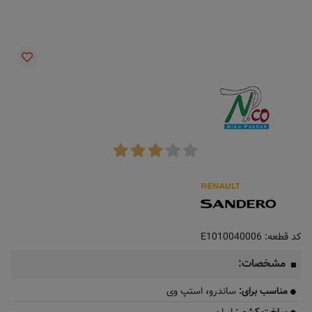
کد قطعه:
E1010040006
مشخصات:
مناسب برای:
ساندرو
،
استپ وی