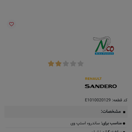
کد قطعه:
E1010020129
مشخصات:
مناسب برای:
ساندرو
،
استپ وی