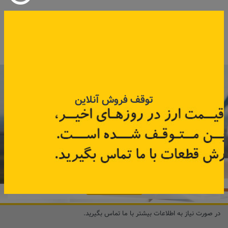
کد قطعه:
82004497
کد قطعه:
638746918R
قیمت: ۱٬۶۵۰٬۰۰۰ تومان
اطلاعات بیشتر
اطلاعات بیشتر
با عضویت در خبرنامه رنویدک
همین حالا ۱۵ هزار تومان کد‌تخفیف خرید
توقف فروش آنلاین
آنلاین
دریافت کنید.
مشترک شوید
در صورت نیاز به اطلاعات بیشتر با ما تماس بگیرید.