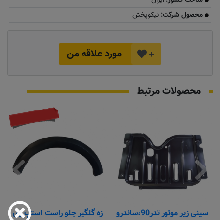
ساخت کشور:
ایران
محصول شرکت:
نیکوپخش
مورد علاقه من
+
محصولات مرتبط
موجود نیست
سینی زیر موتور تدر90،ساندرو
زه گلگیر جلو راست استپ وی