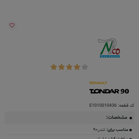
کد قطعه:
E1010010436
مشخصات:
مناسب برای:
تندر۹۰