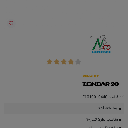
کد قطعه:
E1010010440
مشخصات:
مناسب برای:
تندر۹۰