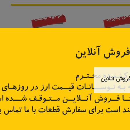
موجود نیست
اس بگیرید
روش آنلاین
ستر
طبق راست فلوئنس
سیبک فرم
54500
کد قطعه:
E1010070005
کد قطعه:
تر
اطلاعات بیشتر
اطل