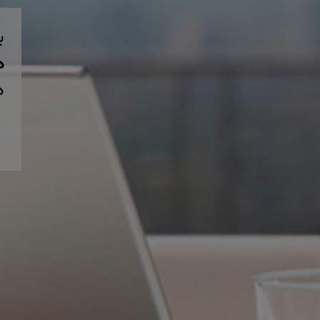
ب
همی
د