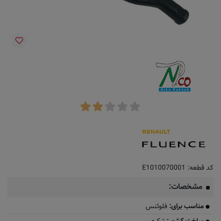
کد قطعه:
E1010070001
مشخصات:
مناسب برای:
فلوئنس