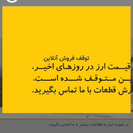
کد قطعه:
545017775R
کد قطعه:
09 & SFR 6001550910
قیمت: ۲٬۷۰۰٬۰۰۰ تومان
اطلاعات بیشتر
اطلاعات بیشتر
با عضویت در خبرنامه رنویدک
همین حالا ۱۵ هزار تومان کد‌تخفیف خرید
توقف فروش آنلاین
آنلاین
دریافت کنید.
مشترک شوید
در صورت نیاز به اطلاعات بیشتر با ما تماس بگیرید.