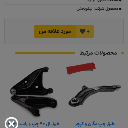
ساخت کشور:
ترکیه
محصول شرکت:
نیکوپخش
مورد علاقه من
+
محصولات مرتبط
به زودی
طبق چپ مگان و کپچر
طبق ال ۹۰ چپ و راست SFR