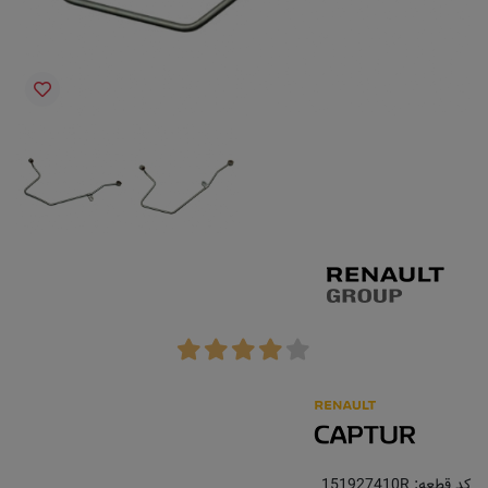
کد قطعه:
151927410R