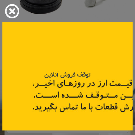
روغن پاش تندر۹۰، ساندرو،
شیر تخلیه بخار روغن مگان
مگان
کد قطعه:
8200138004
کد قطعه:
8200291355
اطلاعات بیشتر
اطلاعات بیشتر
توقف فروش آنلاین
با عضویت در خبرنامه رنویدک
همین حالا ۱۵ هزار تومان کد‌تخفیف خرید
آنلاین
دریافت کنید.