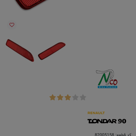
کد قطعه:
82005158