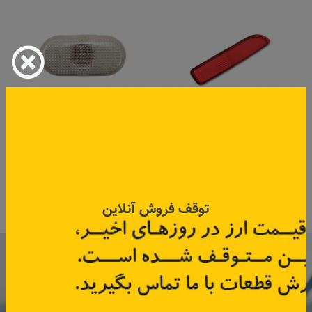
شبرنگ سپر عقب راست پلاس
راهنما رو گلگیر فابریک
کد قطعه:
82005158
کد قطعه:
82004389
قیمت: ۴۱۲٬۵۰۰ تومان
قیمت: ۳۳٬۰۰۰ تومان
توقف فروش آنلاین
اطلاعات بیشتر
اطلاعات بیشتر
با عضویت در خبرنامه رنویدک
همین حالا ۱۵ هزار تومان کد‌تخفیف خرید
آنلاین