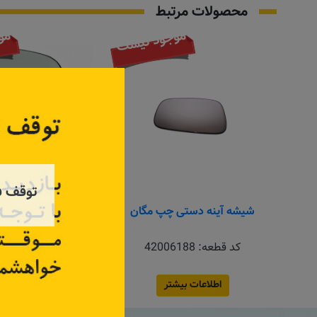
محصولات مرتبط
موجود نیست
مو
توقف ف
شیشه آینه دستی چپ مگان
شیشه آیینه چپ 
کد قطعه:
42006188
کد قطعه:
2807R
اطلاعات بیشتر
اطلاعات بیش