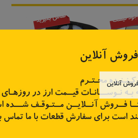
جود نیست
تماس بگیرید
روش آنلاین
فلوئنس
شیشه آینه راست نقطه کور دار
شیشه
تالیسمان
96366-
کد قطعه:
963660745R
کد قطع
تر
اطلاعات بیشتر
اطل