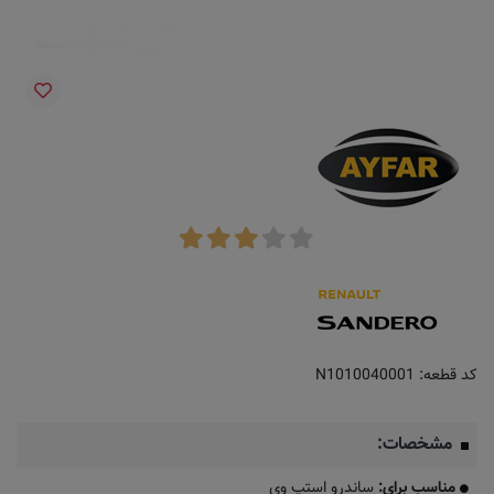
کد قطعه:
N1010040001
مشخصات:
مناسب برای:
ساندرو استپ وی