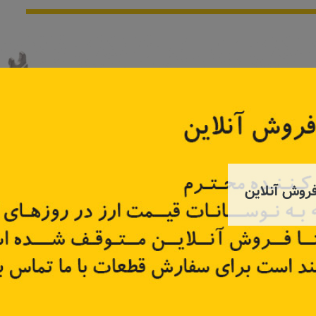
روش آنلاین
دسته موتور زیر باتری تندر ۹۰، مگان
دسته موتور شاطونی فلزی
دسته مو
تندر90،ساندرو
8200
کد قطعه:
112383665R
کد قطعه
قیمت: ۲٬۷۷۵٬۰۰۰ تومان
تر
اطلاعات بیشتر
اطل