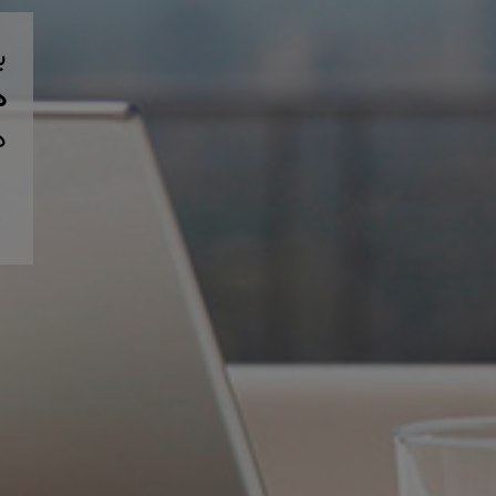
ب
همی
د