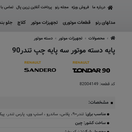
درباره ما
فروش ویژه
مجله رنو
پرداخت آنلاین زرین پال
تماس با 
مدلهای رنو
قطعات موتوری
تجهیزات موتور
کلاچ
جلو بن
محصولات
تجهیزات موتور
دسته موتور
پایه دسته موتور سه پایه چپ تندر90
کد قطعه:
82004149
مشخصات:
مناسب برای:
تندر۹۰، پلاس، ساندرو ، استپ وی، پارس تندر، پیکاپ (نسبت به مدل ماشین)
ساخت کشور: چین
محصول شرکت:
نیکو پخش