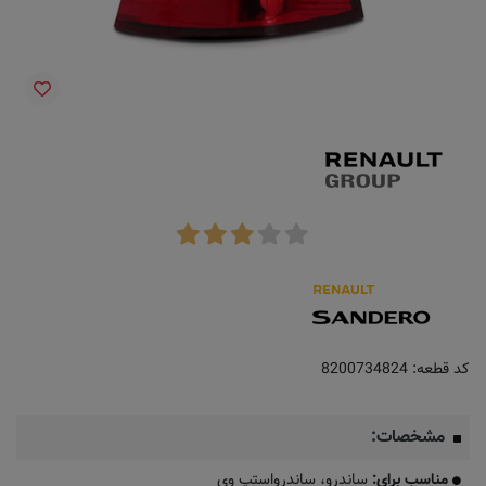
کد قطعه:
8200734824
مشخصات:
مناسب برای:
ساندرو، ساندرواستپ وی