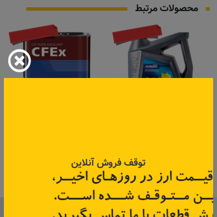
محصولات مرتبط
تماس بگیرید
تماس بگیرید
روغن موتور 5w-30 آیسین 5
روغن گیربکس CVT - CFEx
لیتری
آیسین 4 لیتری
کد قطعه:
EFSN0535P
کد قطعه:
CVTF004S
توقف فروش آنلاین
اطلاعات بیشتر
اطلاعات بیشتر
با عضویت در خبرنامه رنویدک