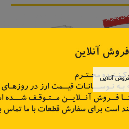
موجود نیست
روش آنلاین
چر
اتوماتیک استارت
استارت تندر۹۰،
23300
کد قطعه:
82004057
کد قطعه
قیمت: ۵۹۷٬۰۰۰ تومان
تر
اطلاعات بیشتر
اطل