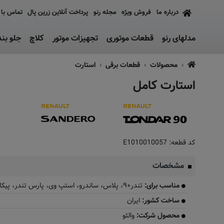
درباره ما
فروش ویژه
مجله رنو
پرداخت آنلاین زرین پال
تماس با 
مدلهای رنو
قطعات موتوری
تجهیزات موتور
کلاچ
جلو بن
محصولات
قطعات برقی
استارت
استارت کامل
کد قطعه:
E1010010057
مشخصات
مناسب برای:
تندر۹۰، پلاس، ساندرو، استپ وی، پارس تندر، پیکاپ
ساخت کشور:
ایران
محصول شرکت:
والئو