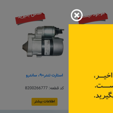
تماس بگیرید
استارت کپچر
کد قطعه:
233000779R
قیمت: ۵٬۸۵۰٬۰۰۰ تومان
اطلاعات بیشتر
 ساندرو
:
8200266777
اعات بیشتر