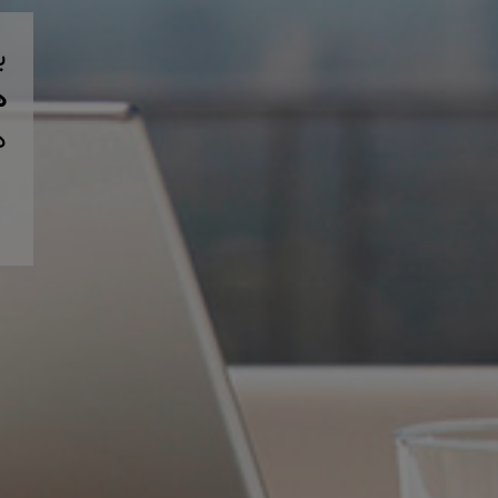
ب
همی
د