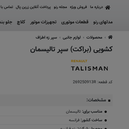
درباره ما
فروش ویژه
مجله رنو
پرداخت آنلاین زرین پال
تماس با 
مدلهای رنو
قطعات موتوری
تجهیزات موتور
کلاچ
جلو بن
محصولات
لوازم جانبی
سپر زه اطراف
کشویی (براکت) سپر تالیسمان
کد قطعه:
269250913R
مشخصات:
مناسب برای:
تالیسمان
ساخت کشور:
فرانسه
محصول شرکت:
رنو فرانسه