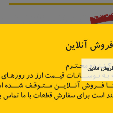
روش آنلاین
ر راست
شل گیر جلو چپ ساندرو
زه سپر جلو
8200
کد قطعه:
8200735438
کد قطعه
قیمت: ۳۲۲٬۵۰۰ تومان
تر
اطلاعات بیشتر
اطل