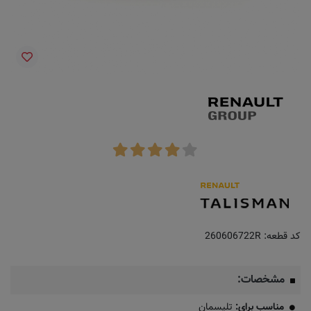
کد قطعه:
260606722R
مشخصات:
مناسب برای:
تلیسمان