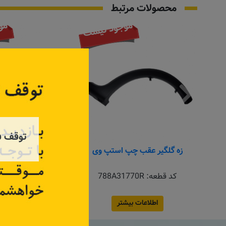
محصولات مرتبط
موجود نیست
مو
توقف ف
زه گلگیر عقب چپ استپ وی
زه استیل جلوپنجره
کد قطعه:
788A31770R
کد قطعه:
11146
اطلاعات بیشتر
اطلاعات بیش