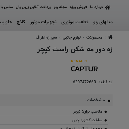
درباره ما
فروش ویژه
مجله رنو
پرداخت آنلاین زرین پال
تماس با 
مدلهای رنو
قطعات موتوری
تجهیزات موتور
کلاچ
جلو بن
محصولات
لوازم جانبی
سپر زه اطراف
زه دور مه شکن راست کپچر
کد قطعه:
620747266R
مشخصات:
مناسب برای:
کپچر
ساخت کشور:
چین
محصول شرکت:
رنو فرانسه