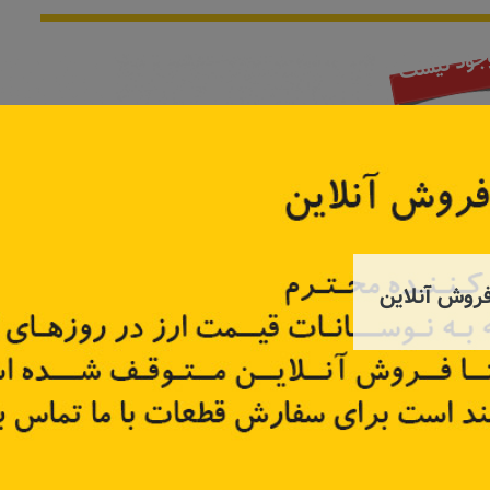
جود نیست
روش آنلاین
 تندر پلاس
زه استیل گلگیر راست کلیوس نیو
نگهدارنده سپ
E10100
کد قطعه:
808201422R
کد قطع
قیمت: ۴٬۸۰۰٬۰۰۰ تومان
قیمت: ۳۷٬۵۰۰ تومان
تر
اطلاعات بیشتر
اطل