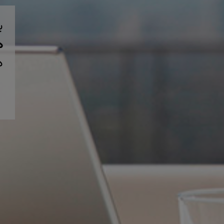
ب
همی
د