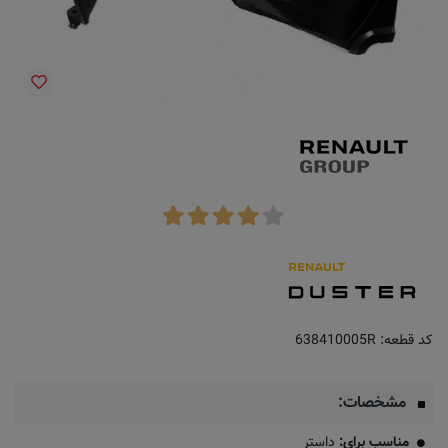
کد قطعه:
638410005R
مشخصات:
مناسب برای:
داستر