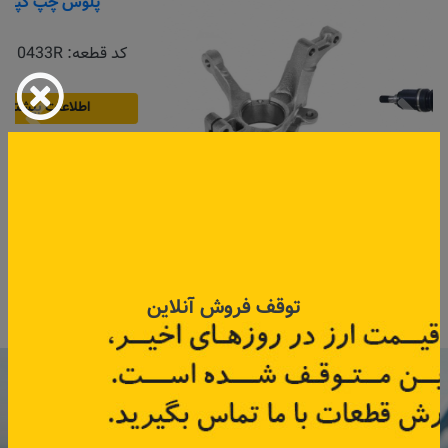
سگدست راست کپچر
پلوس چپ کپچر
کد قطعه:
400148687R
کد قطعه:
391010433R
قیمت: ۱٬۵۰۰٬۰۰۰ تومان
توقف فروش آنلاین
اطلاعات بیشتر
اطلاعات بیشتر
با عضویت در خبرنامه رنویدک
همین حالا ۱۵ هزار تومان کد‌تخفیف خرید