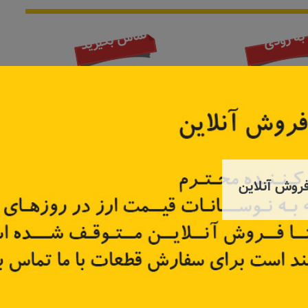
تماس بگیرید
به زودی
روش آنلاین
 صندوق چپ
چراغ نمره مگان
چراغ جل
26555-
کد قطعه:
8200480127
کد قطعه:
تر
اطلاعات بیشتر
اطل