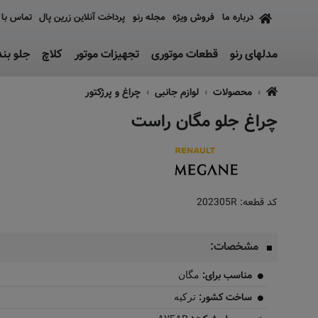
درباره ما
فروش ویژه
مجله رنو
پرداخت آنلاین زرین پال
تماس با 
مدلهای رنو
قطعات موتوری
تجهیزات موتور
کلاچ
جلو بن
محصولات
لوازم جانبی
چراغ و پرژکتور
چراغ جلو مگان راست
کد قطعه:
202305R
مشخصات:
مناسب برای:
مگان
ساخت کشور:
ترکیه