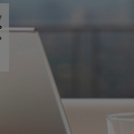
ب
همی
د