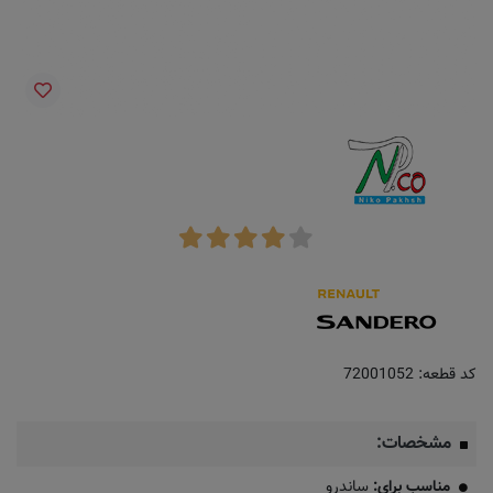
کد قطعه:
72001052
مشخصات:
مناسب برای:
ساندرو