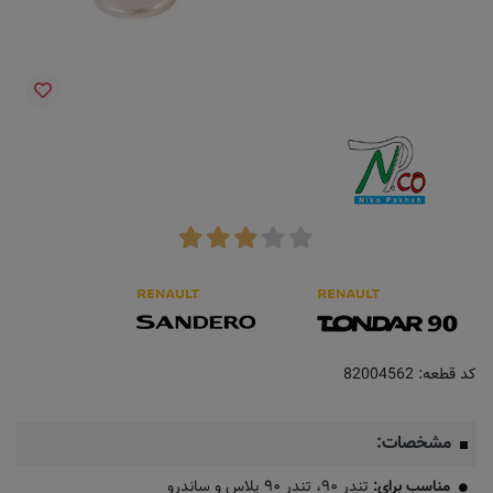
کد قطعه:
82004562
مشخصات:
مناسب برای:
تندر ۹۰، تندر ۹۰ پلاس و ساندرو