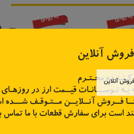
به زودی
به زودی
روش آنلاین
مگان
قفل فشاری درب صندوق تندر ۹۰ و
قفل در
ساندرو
82009
کد قطعه:
72001114
کد قطعه
تر
اطلاعات بیشتر
اطل