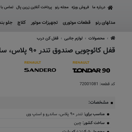
درباره ما
فروش ویژه
مجله رنو
پرداخت آنلاین زرین پال
تماس با 
مدلهای رنو
قطعات موتوری
تجهیزات موتور
کلاچ
جلو بن
محصولات
لوازم جانبی
قفل کن درب
قفل کائوچویی صندوق تندر ۹۰ پلاس، ساندرو و استپ وی
کد قطعه:
72001081
مشخصات:
مناسب برای:
تندر ۹۰ پلاس، ساندرو و استپ وی
ساخت کشور:
چین
محصول شرکت: نیکو پارت