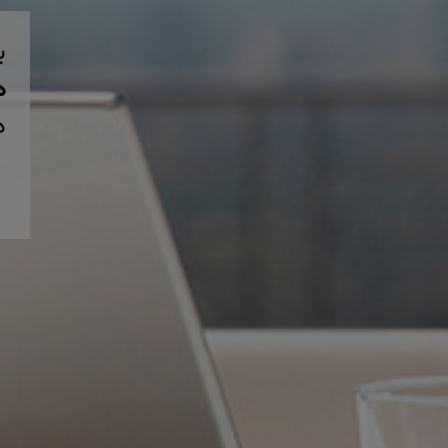
ب
همی
د