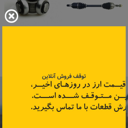
پلوس راست کپچر
سه شاخه پلوس راست
کد قطعه:
391006849R
کد قطعه:
82004479
قیمت: ۱۱٬۲۵۰٬۰۰۰ تومان
قیمت: ۳۸۲٬۵۰۰ تومان
اطلاعات بیشتر
اطلاعات بیشتر
توقف فروش آنلاین
با عضویت در خبرنامه رنویدک
همین حالا ۱۵ هزار تومان کد‌تخفیف خرید
آنلاین
دریافت کنید.