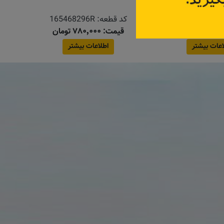
:
165467751R
کد قطعه:
165468296R
قیمت: ۷۸۰٬۰۰۰ تومان
اعات بیشتر
اطلاعات بیشتر