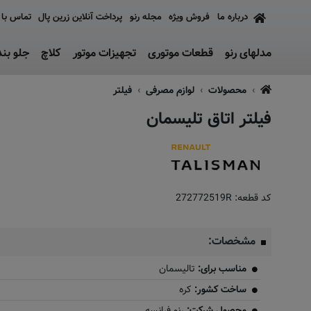
درباره ما
فروش ویژه
مجله رنو
پرداخت آنلاین زرین پال
تماس با 
مدلهای رنو
قطعات موتوری
تجهیزات موتور
کلاچ
جلو بن
محصولات
لوازم مصرفی
فیلتر
فیلتر اتاق تلیسمان
به زودی
کد قطعه:
272772519R
مشخصات:
مناسب برای:
تالیسمان
ساخت کشور:
کره
محصول شرکت:
رنو فرانسه