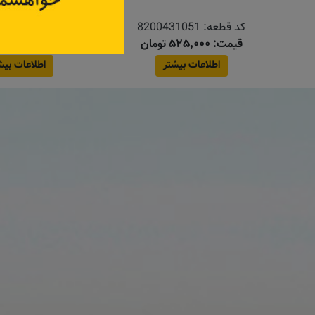
P
کد قطعه:
8200431051
کد قطعه:
4BA1A
قیمت: ۵۲۵٬۰۰۰ تومان
اطلاعات بیشتر
اطلاعات بیش