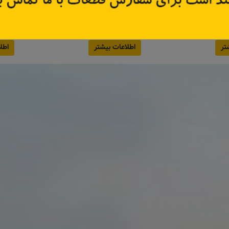
16546
کد قطعه:
KL248
کد قطعه
تر
اطلاعات بیشتر
اطل