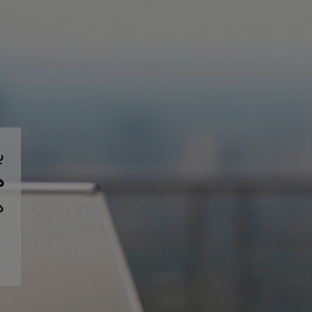
ب
همی
د