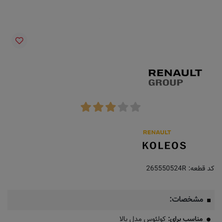
کد قطعه:
265550524R
مشخصات:
مناسب برای:
کولئوس مدل بالا