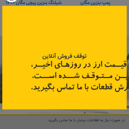
پمپ بنزین مگان
شیلنگ بنزین پیچی مگان ۱۶۰۰
کد قطعه:
8200689362
کد قطعه:
8200741229
اطلاعات بیشتر
اطلاعات بیشتر
با عضویت در خبرنامه رنویدک
همین حالا ۱۵ هزار تومان کد‌تخفیف خرید
توقف فروش آنلاین
آنلاین
دریافت کنید.
مشترک شوید
در صورت نیاز به اطلاعات بیشتر با ما تماس بگیرید.