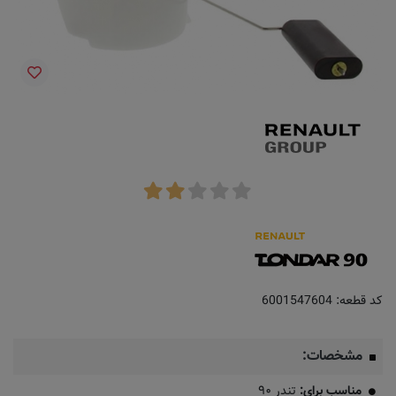
کد قطعه:
6001547604
مشخصات:
مناسب برای:
تندر ۹۰