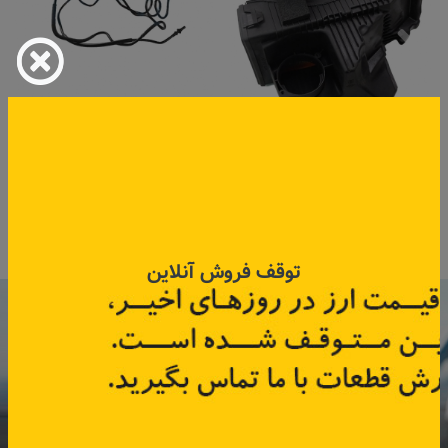
هواکش موتور کپچر
شیلنگ بنزین رفت سینی تا ریل
سوخت مگان
کد قطعه:
165001258R
کد قطعه:
42006207
قیمت: ۲٬۸۵۰٬۰۰۰ تومان
اطلاعات بیشتر
اطلاعات بیشتر
توقف فروش آنلاین
با عضویت در خبرنامه رنویدک
همین حالا ۱۵ هزار تومان کد‌تخفیف خرید
آنلاین
دریافت کنید.