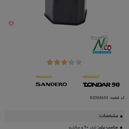
کد قطعه:
82004693
مشخصات:
مناسب برای:
تندر ۹۰ و ساندرو