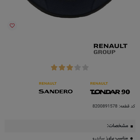
کد قطعه:
8200891578
مشخصات:
مناسب برای:
ساندرو