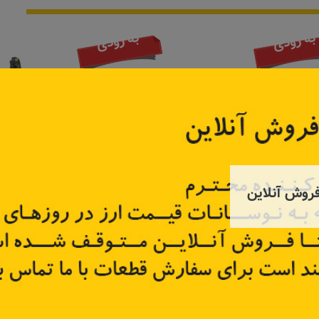
به زودی
به زودی
روش آنلاین
درو
رادیاتور کولر مدل بالا تندر۹۰، ساندرو
نگهدارنده
21410
کد قطعه:
921007794R
کد قطعه
تر
اطلاعات بیشتر
اطل