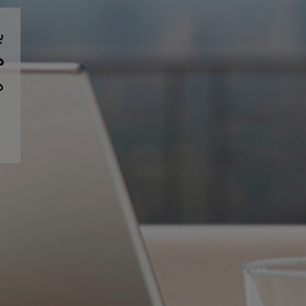
ب
همی
د