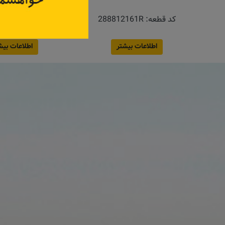
کد قطعه:
288812161R
کد قطعه:
288904154R
اطلاعات بیشتر
اطلاعات بیش