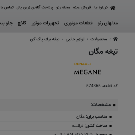
درباره ما
فروش ویژه
مجله رنو
پرداخت آنلاین زرین پال
تماس با 
مدلهای رنو
قطعات موتوری
تجهیزات موتور
کلاچ
جلو بن
محصولات
لوازم جانبی
تیغه برف پاک کن
تیغه مگان
ماس بگیرید
کد قطعه:
574365
مشخصات:
مناسب برای:
مگان
ساخت کشور:
فرانسه
محصول شرکت:
VALEO فرانسه