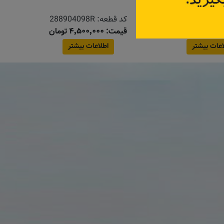
ه:
42006032
کد قطعه:
288904098R
قیمت: ۴٬۵۰۰٬۰۰۰ تومان
اعات بیشتر
اطلاعات بیشتر