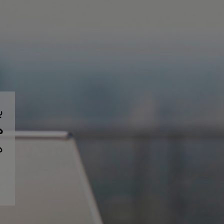
ب
همی
د