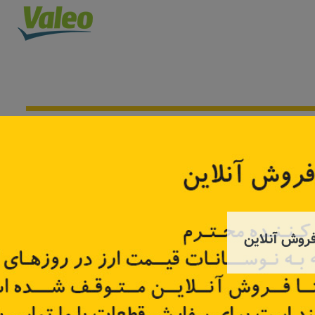
به زودی
روش آنلاین
 چپ تالیسمان
تیغه برف پاک کن رنو مگان
تیغه بر