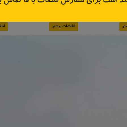
288905801R + 
کد قطعه:
PWF1600
کد قطع
قیمت: ۹۴۵٬۰۰۰ تومان
قیمت: ۵۷۰٬۰۰۰ تومان
تر
اطلاعات بیشتر
اطل