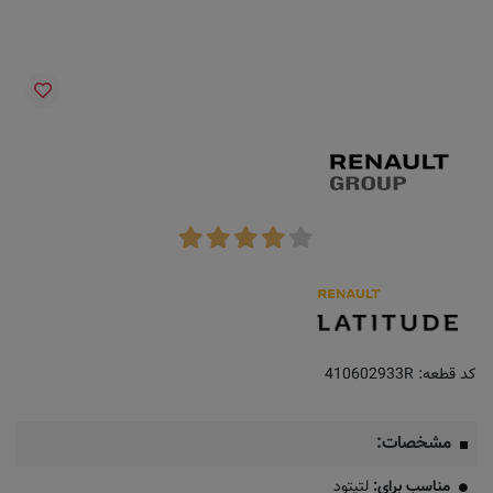
کد قطعه:
410602933R
مشخصات:
مناسب برای:
لتیتود