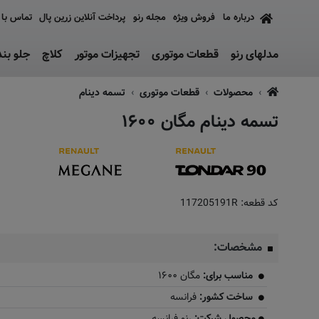
درباره ما
فروش ویژه
مجله رنو
پرداخت آنلاین زرین پال
تماس با 
مدلهای رنو
قطعات موتوری
تجهیزات موتور
کلاچ
جلو بن
محصولات
قطعات موتوری
تسمه دینام
تسمه دینام مگان ۱۶۰۰
کد قطعه:
117205191R
مشخصات:
مناسب برای:
مگان ۱۶۰۰
ساخت کشور:
فرانسه
محصول شرکت:
رنو فرانسه