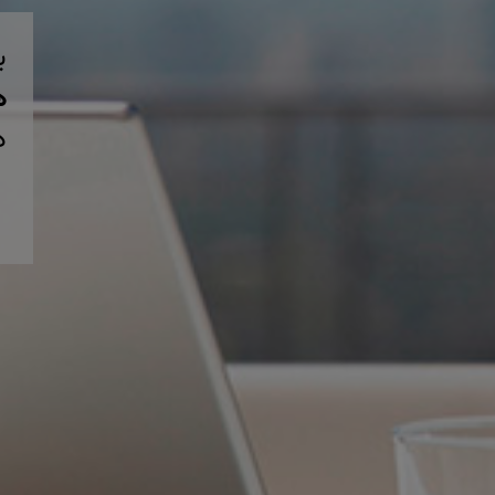
ب
همی
د