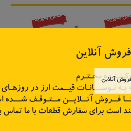
اس بگیرید
تماس بگیرید
روش آنلاین
 ۲۰۰۰
کیت تسمه دینام کولیوس NEW
تسمه دینام ال ۹۰ (مدل بالا) و ساندرو
77014
کد قطعه:
117203913R
کد قطعه
تر
اطلاعات بیشتر
اطل