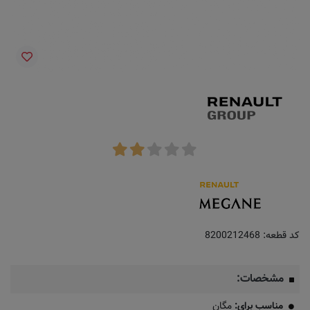
کد قطعه:
8200212468
مشخصات:
مناسب برای:
مگان