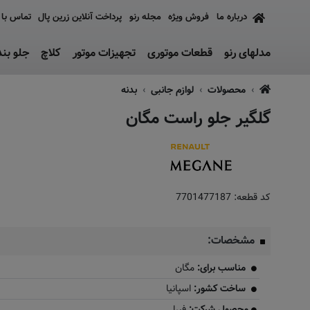
درباره ما
فروش ویژه
مجله رنو
پرداخت آنلاین زرین پال
تماس با 
مدلهای رنو
قطعات موتوری
تجهیزات موتور
کلاچ
جلو بن
محصولات
لوازم جانبی
بدنه
گلگیر جلو راست مگان
کد قطعه:
7701477187
مشخصات:
مناسب برای:
مگان
ساخت کشور:
اسپانیا
محصول شرکت:
فیرا