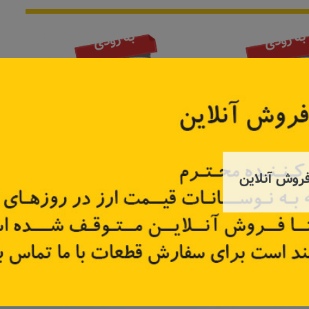
به زودی
به زودی
روش آنلاین
 ساندرو
درب صندوق ساندرو
دور گلگیر
63100
کد قطعه:
8201056478
کد قطعه
تر
اطلاعات بیشتر
اطل