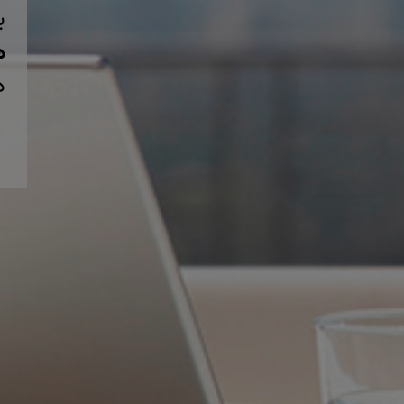
ب
همی
د