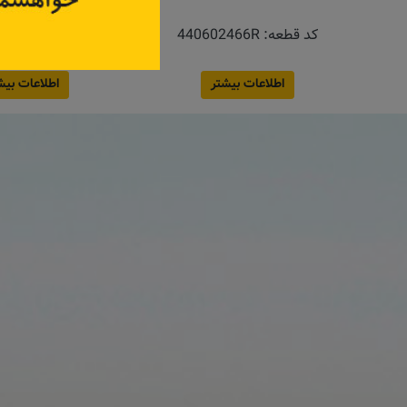
(کیفیت قطعه 
کد قطعه:
440602466R
کد قطعه:
26D
اطلاعات بیشتر
اطلاعات بیش