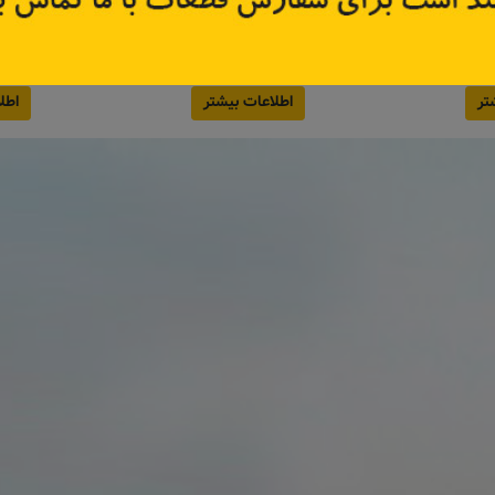
اصلی)
5715
کد قطعه:
410606124R
کد قطعه
قیمت: ۱٬۴۲۵٬۰۰۰ تومان
تر
اطلاعات بیشتر
اطل