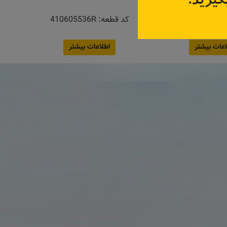
اتومات
:
440601843R
کد قطعه:
410605536R
اعات بیشتر
اطلاعات بیشتر