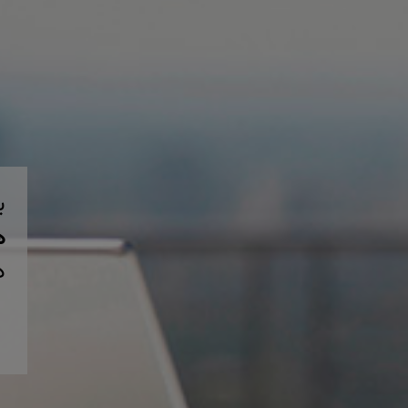
ب
همی
د