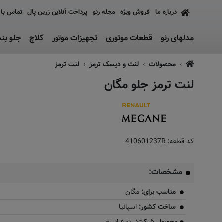
درباره ما
فروش ویژه
مجله رنو
پرداخت آنلاین زرین پال
تماس با 
مدلهای رنو
قطعات موتوری
تجهیزات موتور
کلاچ
جلو بن
محصولات
لنت و دیسک ترمز
لنت ترمز
لنت ترمز جلو مگان
وجود نیست
کد قطعه:
410601237R
مشخصات:
مناسب برای:
مگان
ساخت کشور:
اسپانیا
محصول شرکت:
رنو فرانسه