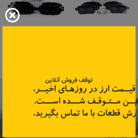
لنت ترمز عقب تالیسمان
لنت ترمز عقب کولیوس
کد قطعه:
440608235R /440604694R
کد قطعه:
410601408R
اطلاعات بیشتر
اطلاعات بیشتر
توقف فروش آنلاین
با عضویت در خبرنامه رنویدک
همین حالا ۱۵ هزار تومان کد‌تخفیف خرید
آنلاین
دریافت کنید.