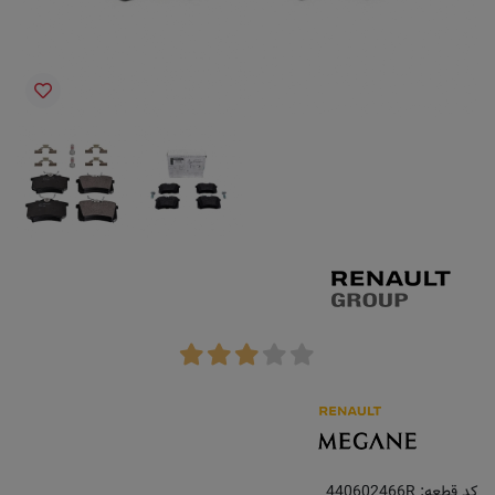
کد قطعه:
440602466R