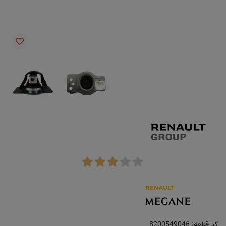
کد قطعه:
8200549046