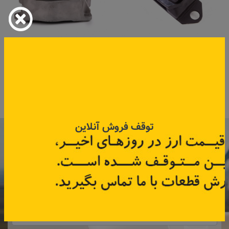
دسته موتور زیر باتری تندر ۹۰،
دسته موتور راست تندر ۹۰ مدل
مگان ۱۶۰۰
بالا
کد قطعه:
82004344
کد قطعه:
82004342
قیمت: ۲۴۰٬۰۰۰ تومان
قیمت: ۲٬۰۲۵٬۰۰۰ تومان
اطلاعات بیشتر
اطلاعات بیشتر
توقف فروش آنلاین
با عضویت در خبرنامه رنویدک
همین حالا ۱۵ هزار تومان کد‌تخفیف خرید
آنلاین
دریافت کنید.