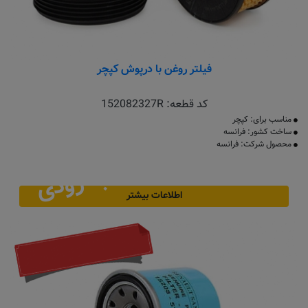
فیلتر روغن با درپوش کپچر
کد قطعه:
152082327R
مناسب برای: کپچر
ساخت کشور: فرانسه
محصول شرکت: فرانسه
به زودی
اطلاعات بیشتر