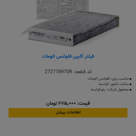
فیلتر کابین فلوئنس اتومات
کد قطعه:
272778970R
مناسب برای: فلوئنس اتومات
ساخت کشور: فرانسه
محصول شرکت: رنو فرانسه
قیمت: ۶۷۵٬۰۰۰ تومان
اطلاعات بیشتر