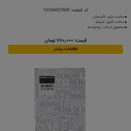
کد قطعه:
165468296R
مناسب برای: تالیسمان
ساخت کشور: اسپانیا
محصول شرکت: رنو فرانسه
قیمت: ۷۸۰٬۰۰۰ تومان
اطلاعات بیشتر