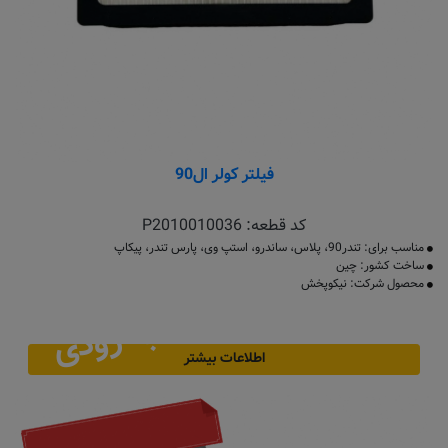
فیلتر کولر ال90
کد قطعه:
P2010010036
مناسب برای: تندر90، پلاس، ساندرو، استپ وی، پارس تندر، پیکاپ
ساخت کشور: چین
محصول شرکت: نیکوپخش
به زودی
اطلاعات بیشتر