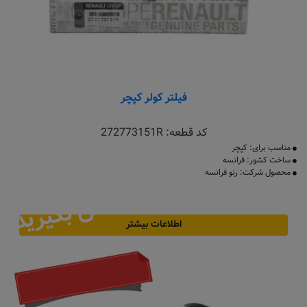
فیلتر کولر کپچر
کد قطعه:
272773151R
مناسب برای: کپچر
ساخت کشور: فرانسه
محصول شرکت: رنو فرانسه
تماس بگیرید
اطلاعات بیشتر