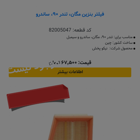
فیلتر بنزین مگان، تندر ۹۰، ساندرو
کد قطعه:
82005047
مناسب برای: تندر ۹۰، مگان، ساندرو و سیمبل
ساخت کشور: چین
محصول شرکت: نیکو پخش
موجود نیست
قیمت: ۶۷٬۵۰۰ تومان
اطلاعات بیشتر