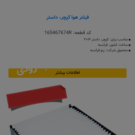
فیلتر هوا کپچر، داستر
کد قطعه:
165467674R
مناسب برای: کپچر، داستر ۲۰۱۶
ساخت کشور: فرانسه
محصول شرکت: رنو فرانسه
به زودی
اطلاعات بیشتر