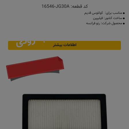
کد قطعه:
16546-JG30A
مناسب برای: کولئوس قدیم
ساخت کشور: فیلیپین
محصول شرکت: رنو فرانسه
به زودی
اطلاعات بیشتر