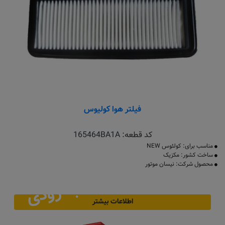
فیلتر هوا کولیوس
کد قطعه:
165464BA1A
مناسب برای: کولئوس NEW
ساخت کشور: مکزیک
محصول شرکت: نیسان موتور
به زودی
اطلاعات بیشتر