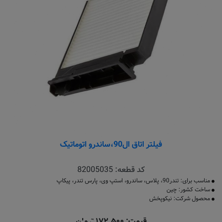
فیلتر اتاق ال90،ساندرو اتوماتیک
کد قطعه:
82005035
مناسب برای: تندر90، پلاس، ساندرو، استپ وی، پارس تندر، پیکاپ
ساخت کشور: چین
محصول شرکت: نیکوپخش
قیمت: ۱۷۲٬۵۰۰ تومان