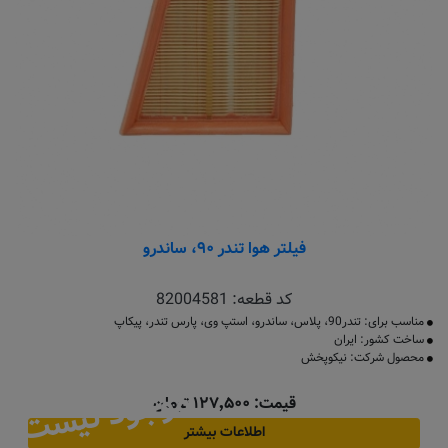
فیلتر هوا تندر ۹۰، ساندرو
کد قطعه:
82004581
مناسب برای: تندر90، پلاس، ساندرو، استپ وی، پارس تندر، پیکاپ
ساخت کشور: ایران
محصول شرکت: نیکوپخش
موجود نیست
قیمت: ۱۲۷٬۵۰۰ تومان
اطلاعات بیشتر