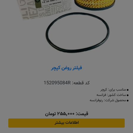
فیلتر روغن کپچر
کد قطعه:
152095084R
​مناسب برای: کپچر
ساخت کشور: فرانسه
محصول شرکت: رنوفرانسه
قیمت: ۲۵۵٬۰۰۰ تومان
اطلاعات بیشتر