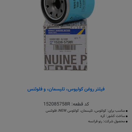
فیلتر روغن کولیوس، تلیسمان، و فلوئنس
کد قطعه:
152085758R
مناسب برای: کولئوس، تلیسمان، کولئوس NEW، فلوئنس
ساخت کشور: کره
محصول شرکت: رنو فرانسه