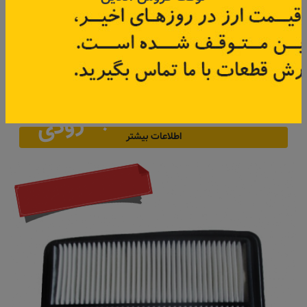
فیلتر اتاق تلیسمان
کد قطعه:
272772519R
مناسب برای: تالیسمان
ساخت کشور: کره
محصول شرکت: رنو فرانسه
به زودی
اطلاعات بیشتر