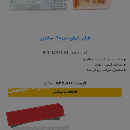
فیلتر هوای تندر۹۰، ساندرو
کد قطعه:
8200431051
مناسب برای: تندر ۹۰، ساندرو
ساخت کشور: آلمان
محصول شرکت: رنو فرانسه
موجود نیست
قیمت: ۵۲۵٬۰۰۰ تومان
اطلاعات بیشتر