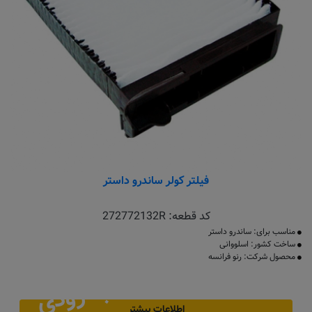
فیلتر کولر ساندرو داستر
کد قطعه:
272772132R
مناسب برای: ساندرو داستر
ساخت کشور: اسلووانی
محصول شرکت: رنو فرانسه
به زودی
اطلاعات بیشتر