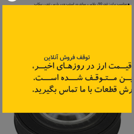
مناسب برای: تندر90، پلاس، ساندرو، استپ وی، پارس تندر، پیکاپ
ساخت کشور: چین
محصول شرکت: نیکوپخش
قیمت: ۳۸۲٬۵۰۰ تومان
اطلاعات بیشتر
به زودی
توقف فروش آنلاین