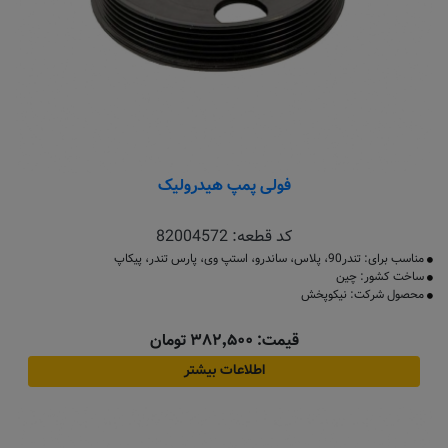
فولی پمپ هیدرولیک
کد قطعه:
82004572
مناسب برای: تندر90، پلاس، ساندرو، استپ وی، پارس تندر، پیکاپ
ساخت کشور: چین
محصول شرکت: نیکوپخش
قیمت: ۳۸۲٬۵۰۰ تومان
اطلاعات بیشتر