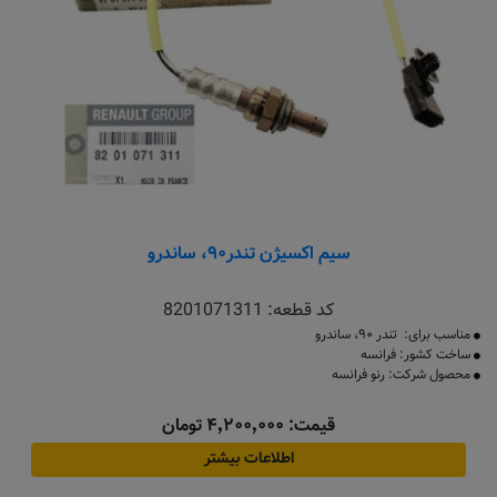
سیم اکسیژن تندر۹۰، ساندرو
کد قطعه:
8201071311
​​مناسب برای: تندر ۹۰، ساندرو
ساخت کشور: فرانسه
محصول شرکت: رنو فرانسه
قیمت: ۴٬۲۰۰٬۰۰۰ تومان
اطلاعات بیشتر