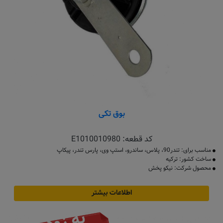
بوق تکی
کد قطعه:
E1010010980
مناسب برای: تندر90، پلاس، ساندرو، استپ وی، پارس تندر، پیکاپ
ساخت کشور: ترکیه
محصول شرکت: نیکو پخش
اطلاعات بیشتر