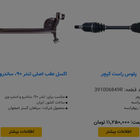
پلوس راست کپچر
اکسل عقب اصلی تندر ۹۰، ساندرو و استپ وی
 قطعه:
391006849R
چر
مناسب برای: تندر ۹۰، ساندرو و استپ وی
انسه
ساخت کشور: ایران
نوفرانسه
محصول شرکت: سپاهان گستر اصفهان
۱۱٬۲۵۰٬۰۰۰ تومان
اطلاعات بیشتر
اطلاعات بیشتر