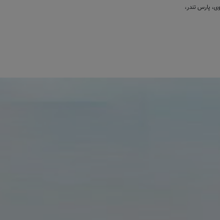
 استپ وی، پارس تندر،