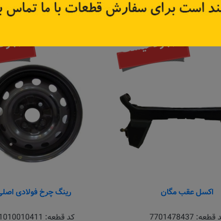
اطلاعات بیشتر
اطلاعات بیشتر
موجود نیست
موجود
اکسل عقب مگان
رینگ چرخ فولادی اصلی
 قطعه:
7701478437
کد قطعه:
1010010411