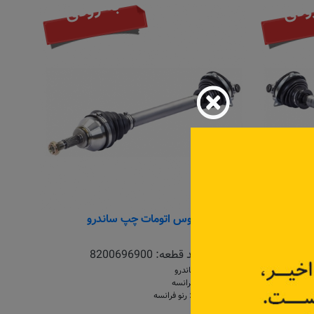
ودی
به زودی
رو
پلوس اتومات چپ ساندرو
3
کد قطعه:
8200696900
مناسب برای: ساندرو
ساخت کشور: فرانسه
محصول شرکت: رنو فرانسه