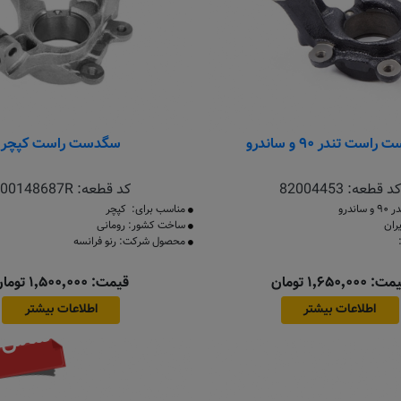
ست تندر ۹۰ و ساندرو
سگدست راست کپچر
کد قطعه:
82004453
کد قطعه:
00148687R
ندرو
مناسب برای: کپچر
ران
ساخت کشور: رومانی
محصول شرکت: رنو فرانسه
: ۱٬۶۵۰٬۰۰۰ تومان
قیمت: ۱٬۵۰۰٬۰۰۰ تومان
اطلاعات بیشتر
اطلاعات بیشتر
تماس ب