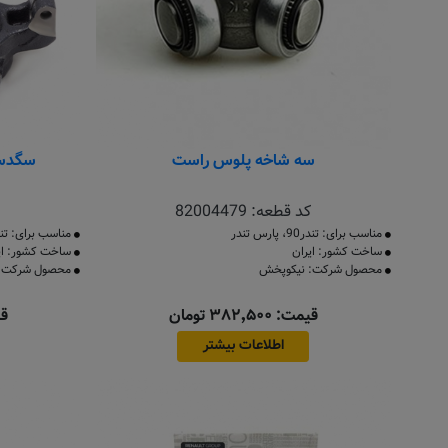
سه شاخه پلوس راست
سگدست را
کد قطعه:
82004479
مناسب برای: تندر90، پارس تندر
مناسب برای: تندر ۹۰ و سا
ساخت کشور: ایران
ساخت کشور: ای
محصول شرکت: نیکوپخش
محصول شرکت:
قیمت: ۳۸۲٬۵۰۰ تومان
قیمت
اطلاعات بیشتر