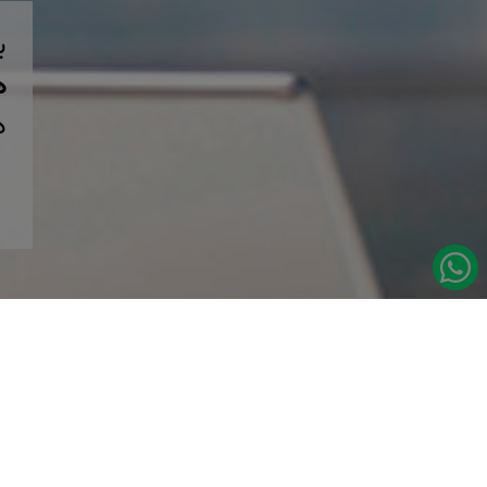
ب
همی
د