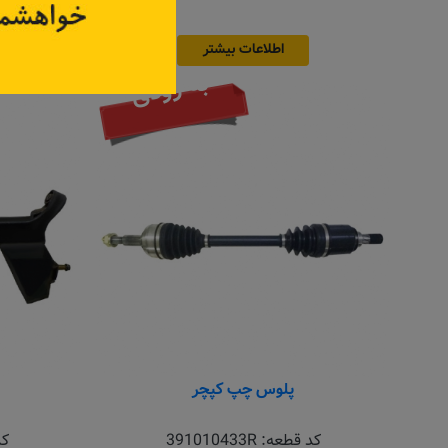
اطلاعات بیشتر
به زودی
پلوس چپ کپچر
کد قطعه:
391010433R
کد