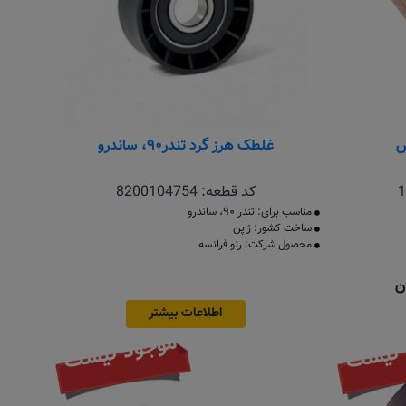
س
غلطک هرز گرد تندر۹۰، ساندرو
1
کد قطعه:
8200104754
مناسب برای: تندر ۹۰، ساندرو
ساخت کشور: ژاپن
محصول شرکت: رنو فرانسه
اطلاعات بیشتر
 نیست
موجود نیست