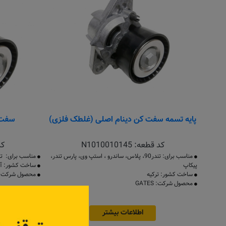
پایه تسمه سفت کن دینام اصلی (غلطک فلزی)
سفت کن 
کد قطعه:
N1010010145
کد
مناسب برای: تندر90، پلاس، ساندرو ، استپ وی، پارس تندر،
مناسب برای: تندر۹۰، سا
پیکاپ
ساخت کشور: آل
ساخت کشور: ترکیه
محصول شرکت: ر
محصول شرکت: GATES
اطلاعات بیشتر