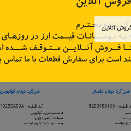
موجود نیست
موجود
روش آنلاین
هرز گرد دینام داستر
هرزگرد دینام کولیوس
 قطعه:
8200989169
کد قطعه:
1925EA00A
ستر
مناسب برای: کولیوس
انسه
ساخت کشور: ژاپن
نو فرانسه
محصول شرکت: رنو فرانسه