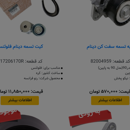
یه تسمه سفت کن دینام
کیت تسمه دینام فلوئن
کد قطعه:
82004959
کد قطعه:
17206170R
یین)
مناسب برای: فلوئنس
ین
ساخت کشور: کره
نیکو پخش
محصول شرکت: رنو فرانسه
مت: ۵۷۰٬۰۰۰ تومان
قیمت: ۱۱٬۸۵۰٬۰۰۰ تومان
اطلاعات بیشتر
اطلاعات بیشتر
موجود
به زودی