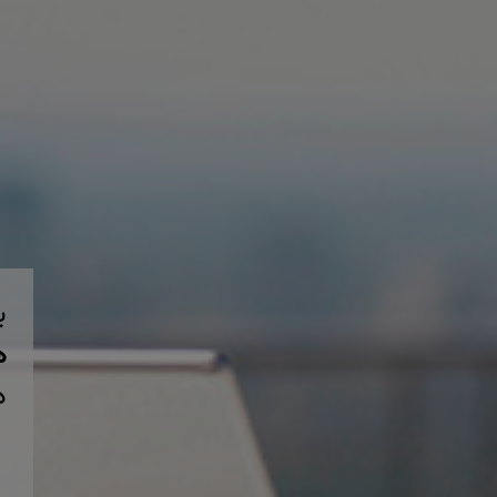
ب
همی
د