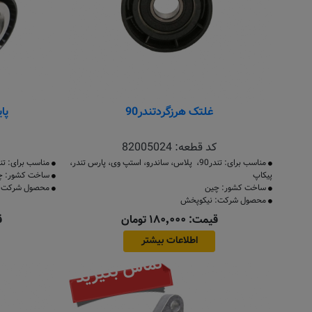
غلتک هرزگردتندر90
پا
کد قطعه:
82005024
مناسب برای: تندر90، پلاس، ساندرو، استپ وی، پارس تندر،
مناسب برای: تندر90(مدل 90 به پا
پیکاپ
ساخت کشور: چ
ساخت کشور: چین
محصول شرکت: 
محصول شرکت: نیکوپخش
قیمت: ۱۸۰٬۰۰۰ تومان
قی
اطلاعات بیشتر
تماس بگیرید