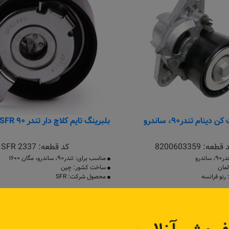
دینام تندر۹۰، ساندرو
بلبرینگ تایم کلاچ دار تندر ۹۰ SFR، مگان ۱۶۰۰
 قطعه:
8200603359
کد قطعه:
SFR 2337
ندرو
مناسب برای: تندر۹۰، ساندرو، مگان ۱۶۰۰
مان
ساخت کشور: چین
نو فرانسه
محصول شرکت: SFR
اطلاعات بیشتر
اطلاعات بیشتر