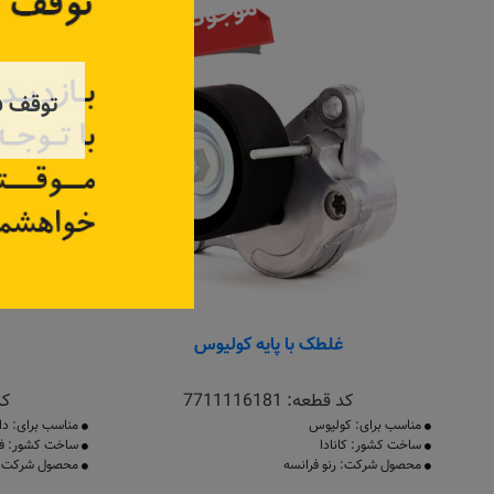
موجود نیست
توقف ف
غلطک با پایه کولیوس
کد قطعه:
7711116181
کد
مناسب برای: کولیوس
مناسب برای: دا
ساخت کشور: کانادا
ساخت کشور: فر
محصول شرکت: رنو فرانسه
محصول شرکت: ر