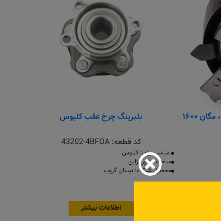
بلبرینگ چرخ عقب کلیوس
کد قطعه:
43202-4BFOA
مناسب برای: کلیوس
ساخت کشور: ژاپن
محصول شرکت: نیسان گروپ
اطلاعات بیشتر