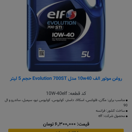
روغن موتور الف 10w40 مدل Evolution 700ST حجم 5 لیتر
کد قطعه:
10W-40elf
مناسب برای: مگان، فلوئنس، اسکالا، داستر، کولیوس، کولیوس نیو، سیمبل، ساندرو و ال
90
ساخت کشور: فرانسه
محصول شرکت: elf
قیمت: ۶٬۳۰۰٬۰۰۰ تومان