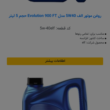
روغن موتور الف 5W40 مدل Evolution 900 FT حجم 5 لیتر
کد قطعه:
5w-40elf
مناسب برای: تمامی رنوها
ساخت کشور: فرانسه
محصول شرکت: elf
اطلاعات بیشتر