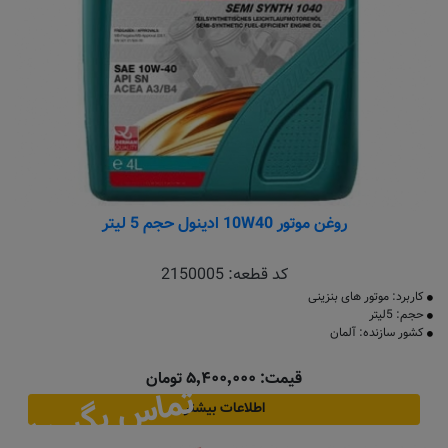
روغن موتور 10W40 ادینول حجم 5 لیتر
کد قطعه:
2150005
کاربرد: موتور های بنزینی
حجم: 5لیتر
کشور سازنده: آلمان
قیمت: ۵٬۴۰۰٬۰۰۰ تومان
تماس بگیرید
اطلاعات بیشتر