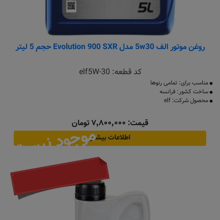
روغن موتور الف 5w30 مدل Evolution 900 SXR حجم 5 لیتر
کد قطعه:
elf5W-30
مناسب برای: تمامی رنوها
ساخت کشور: فرانسه
محصول شرکت: elf
قیمت: ۷٬۸۰۰٬۰۰۰ تومان
موجود نیست
اطلاعات بیشتر