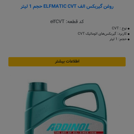
روغن گیربکس الف ELFMATIC CVT حجم 1 لیتر
کد قطعه:
elfCVT
نوع : CVT
کاربرد: گیربکس‌های اتوماتیک CVT
حجم: 1 لیتر
اطلاعات بیشتر