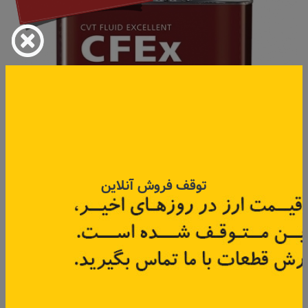
توقف فروش آنلاین
روغن گیربکس CVT - CFEx آیسین 4 لیتری
کد قطعه:
CVTF004S