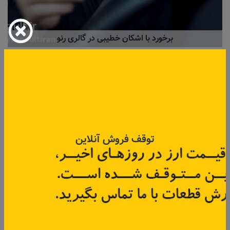
برخورد با اشکان خطیبی در گالری رنو
۰۳ آذر ۱۳۹۷
توقف فروش آنلاین
رونمایی از جدیدترین خودروی کانسپت رنو EZ-ULTIMO در
موتورشو پاریس