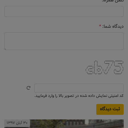
تلفن همراه:
دیدگاه شما:
*
       _      ______ _____ 

      | |    |___  /|  ___|

  ___ | |__     / / |___ \ 

 / __|| '_ \   / /      \ \

| (__ | |_) |./ /   /\__/ /

 \___||_.__/ \_/    \____/ 

کد امنیتی نمایش داده شده در تصویر بالا را وارد فرمایید.
۳۰ آبان ۱۳۹۷